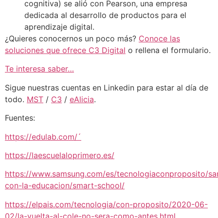
cognitiva) se alió con Pearson, una empresa
dedicada al desarrollo de productos para el
aprendizaje digital.
¿Quieres conocernos un poco más?
Conoce las
soluciones que ofrece C3 Digital
o rellena el formulario.
Te interesa saber…
Sigue nuestras cuentas en Linkedin para estar al día de
todo.
MST
/
C3
/
eAlicia
.
Fuentes:
https://edulab.com/´
https://laescuelaloprimero.es/
https://www.samsung.com/es/tecnologiaconproposito/s
con-la-educacion/smart-school/
https://elpais.com/tecnologia/con-proposito/2020-06-
02/la-vuelta-al-cole-no-sera-como-antes.html