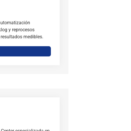
 automatización
klog y reprocesos
 resultados medibles.
 Center especializada en