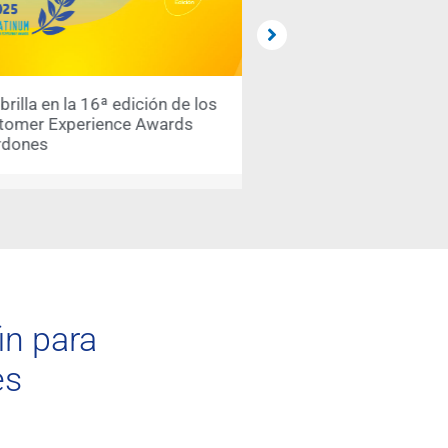
illa en la 16ª edición de los
MST Holding premiada 
tomer Experience Awards
Contact Centre & Cust
rdones
Awards 2024
in para
es