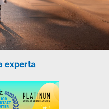
a con IA
l Cliente
fice
ía experta