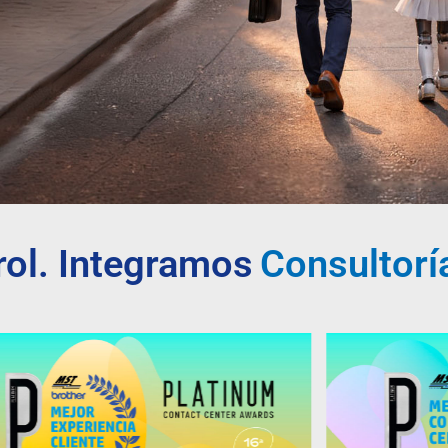
trol. Integramos
Tecnologí
Atención a
Backof
Consultor