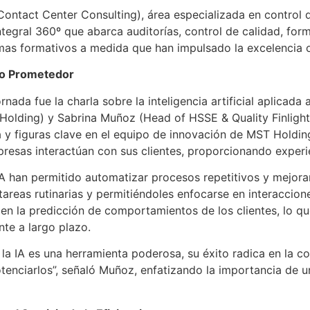
ontact Center Consulting), área especializada en control de
egral 360º que abarca auditorías, control de calidad, form
as formativos a medida que han impulsado la excelencia o
uro Prometedor
a fue la charla sobre la inteligencia artificial aplicada a
lding) y Sabrina Muñoz (Head of HSSE & Quality Finlight 
 y figuras clave en el equipo de innovación de MST Holdin
presas interactúan con sus clientes, proporcionando experi
 han permitido automatizar procesos repetitivos y mejorar 
tareas rutinarias y permitiéndoles enfocarse en interaccio
A en la predicción de comportamientos de los clientes, lo q
nte a largo plazo.
a IA es una herramienta poderosa, su éxito radica en la co
potenciarlos”, señaló Muñoz, enfatizando la importancia de u