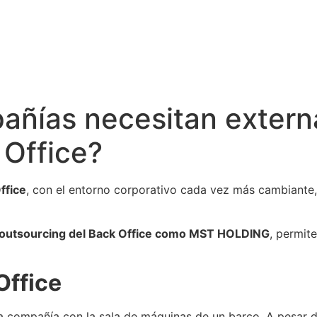
añías necesitan externa
 Office?
ffice
, con el entorno corporativo cada vez más cambiante,
e outsourcing del Back Office como MST HOLDING
, permit
Office
a compañía con la sala de máquinas de un barco. A pesar d