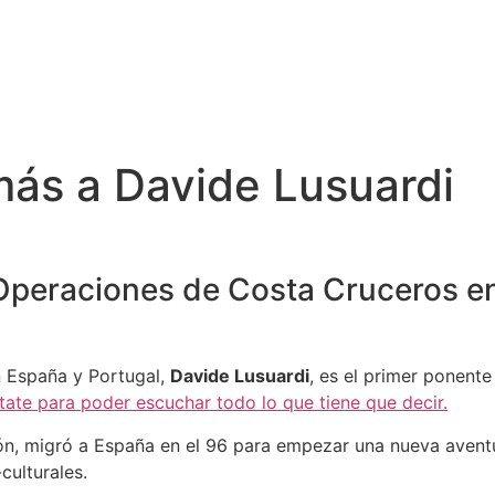
ás a Davide Lusuardi
 Operaciones de Costa Cruceros en
n España y Portugal,
Davide Lusuardi
, es el primer ponent
ate para poder escuchar todo lo que tiene que decir.
ón, migró a España en el 96 para empezar una nueva aventur
culturales.