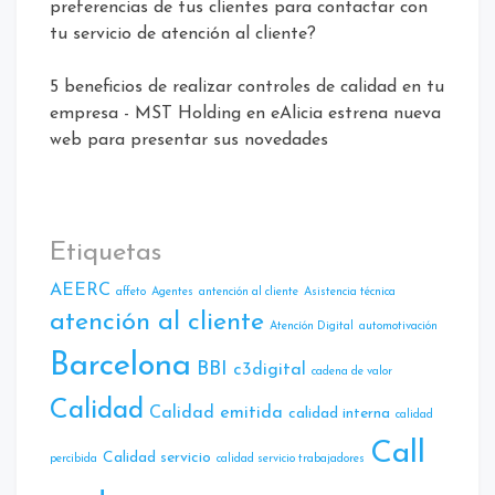
preferencias de tus clientes para contactar con
tu servicio de atención al cliente?
5 beneficios de realizar controles de calidad en tu
empresa - MST Holding
en
eAlicia estrena nueva
web para presentar sus novedades
Etiquetas
AEERC
affeto
Agentes
antención al cliente
Asistencia técnica
atención al cliente
Atencíón Digital
automotivación
Barcelona
BBI
c3digital
cadena de valor
Calidad
Calidad emitida
calidad interna
calidad
Call
Calidad servicio
percibida
calidad servicio trabajadores