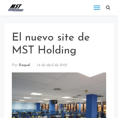
MST
Todo lo que debes
saber a cerca de las
Holding
novedades de MST
Blog
Holding.
El nuevo site de
MST Holding
NOTICIAS
Por
Raquel
14 de abril de 2021