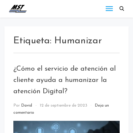
MST
Todo lo que debes
saber a cerca de las
Holding
novedades de MST
Blog
Holding.
Etiqueta:
Humanizar
¿Cómo el servicio de atención al
cliente ayuda a humanizar la
atención Digital?
NOTICIAS
Por
David
12 de septiembre de 2023
Deja un
/
comentario
Uncategorized