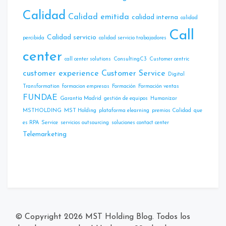
Calidad
Calidad emitida
calidad interna
calidad
Call
Calidad servicio
percibida
calidad servicio trabajadores
center
call center solutions
ConsultingC3
Customer centric
customer experience
Customer Service
Digital
Transformation
formacion empresas
Formación
Formación ventas
FUNDAE
Garantía Madrid
gestión de equipos
Humanizar
MSTHOLDING
MST Holding
plataforma elearning
premios Calidad
que
es RPA
Service
servicios outsourcing
soluciones contact center
Telemarketing
© Copyright 2026
MST Holding Blog
. Todos los