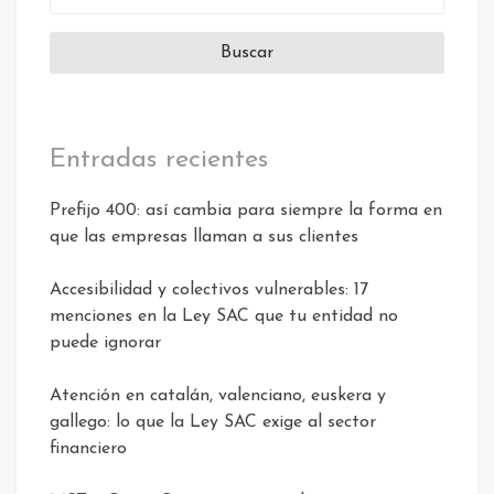
Calidad
/
Call
center
/
customer
Entradas recientes
experience
/
Prefijo 400: así cambia para siempre la forma en
Customer
que las empresas llaman a sus clientes
Service
/
Accesibilidad y colectivos vulnerables: 17
CX
menciones en la Ley SAC que tu entidad no
/
puede ignorar
Humanizar
Atención en catalán, valenciano, euskera y
gallego: lo que la Ley SAC exige al sector
financiero