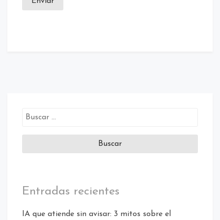
Enviar
Etiquetado:
call
center
solutions
/
soluciones
contact
center
Entradas recientes
IA que atiende sin avisar: 3 mitos sobre el