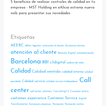
5 beneficios de realizar controles de calidad en tu
empresa - MST Holding
en
eAlicia estrena nueva
web para presentar sus novedades
Etiquetas
AEERC
affeto
Agentes
antención al cliente
Asistencia técnica
atención al cliente
Atencíón Digital
automotivación
Barcelona
BBI
c3digital
cadena de valor
Calidad
Calidad emitida
calidad interna
calidad
Call
Calidad servicio
percibida
calidad servicio trabajadores
center
call center solutions
ConsultingC3
Customer centric
customer experience
Customer Service
Digital
Transformation
formacion empresas
Formación
Formación ventas