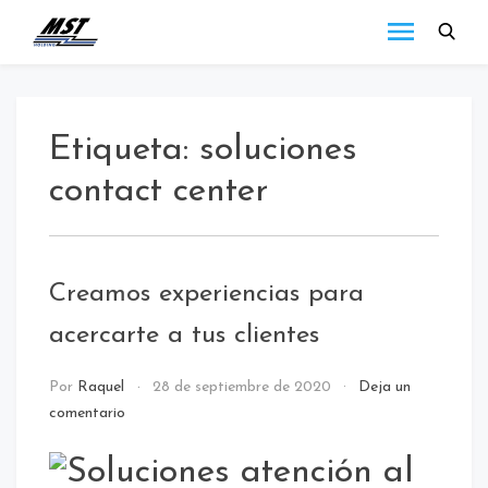
MST
Todo lo que debes
saber a cerca de las
Holding
novedades de MST
Blog
Holding.
Etiqueta:
soluciones
contact center
Creamos experiencias para
acercarte a tus clientes
NOTICIAS
Por
Raquel
28 de septiembre de 2020
Deja un
comentario