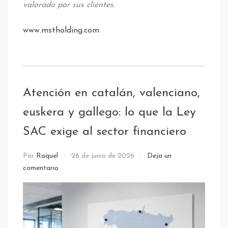
valorado por sus clientes.
www.mstholding.com
Atención en catalán, valenciano,
euskera y gallego: lo que la Ley
SAC exige al sector financiero
call
Por
Raquel
26 de junio de 2026
Deja un
center
comentario
/
NOTICIAS