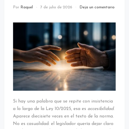
call
Por
Raquel
7 de julio de 2026
Deja un comentario
center
/
NOTICIAS
Si hay una palabra que se repite con insistencia
a lo largo de la Ley 10/2025, esa es
accesibilidad.
Aparece diecisiete veces en el texto de la norma.
No es casualidad: el legislador quería dejar claro