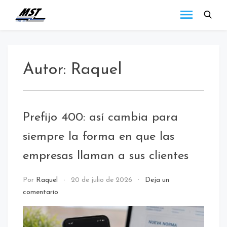
MST
Todo lo que debes
saber a cerca de las
Holding
novedades de MST
Blog
Holding.
Autor:
Raquel
Prefijo 400: así cambia para
siempre la forma en que las
empresas llaman a sus clientes
Uncategorized
Por
Raquel
20 de julio de 2026
Deja un
comentario