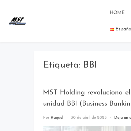
HOME
MST Holding
Todo lo que debes saber a cerca
Españo
de las novedades de MST
Blog
Holding.
Etiqueta:
BBI
MST Holding revoluciona el 
unidad BBI (Business Bankin
call
Por
Raquel
30 de abril de 2025
Deja un 
center
/