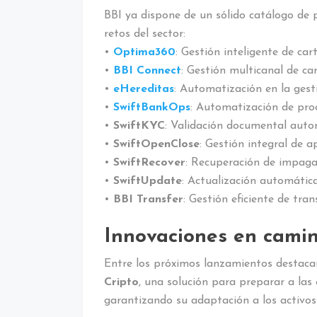
BBI ya dispone de un sólido catálogo de p
retos del sector:
•
Optima360
: Gestión inteligente de ca
•
BBI Connect
: Gestión multicanal de c
•
eHereditas
: Automatización en la gest
•
SwiftBankOps
: Automatización de pro
•
SwiftKYC
: Validación documental auto
•
SwiftOpenClose
: Gestión integral de a
•
SwiftRecover
: Recuperación de impaga
•
SwiftUpdate
: Actualización automática
•
BBI Transfer
: Gestión eficiente de tran
Innovaciones en cami
Entre los próximos lanzamientos destacan 
Cripto
, una solución para preparar a la
garantizando su adaptación a los activos 