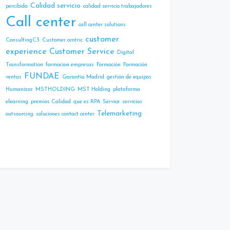
Calidad servicio
percibida
calidad servicio trabajadores
Call center
call center solutions
customer
ConsultingC3
Customer centric
experience
Customer Service
Digital
Transformation
formacion empresas
Formación
Formación
FUNDAE
ventas
Garantía Madrid
gestión de equipos
Humanizar
MSTHOLDING
MST Holding
plataforma
elearning
premios Calidad
que es RPA
Service
servicios
Telemarketing
outsourcing
soluciones contact center