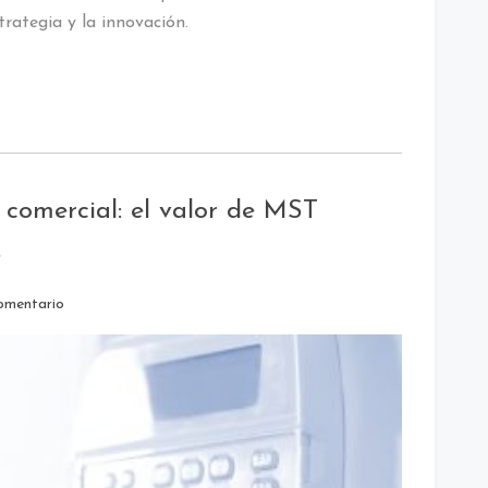
trategia y la innovación.
a comercial: el valor de MST
s
omentario
AS