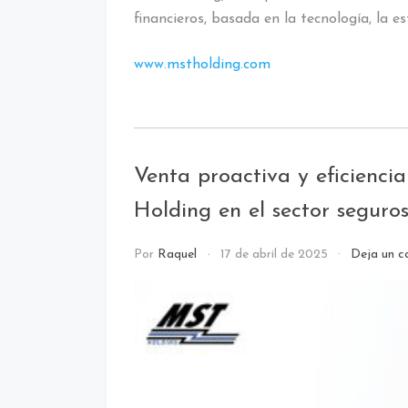
financieros, basada en la tecnología, la es
www.mstholding.com
Etiquetado:
BBI
Venta proactiva y eficienci
Holding en el sector seguro
call
Por
Raquel
17 de abril de 2025
Deja un c
center
/
NOTICI