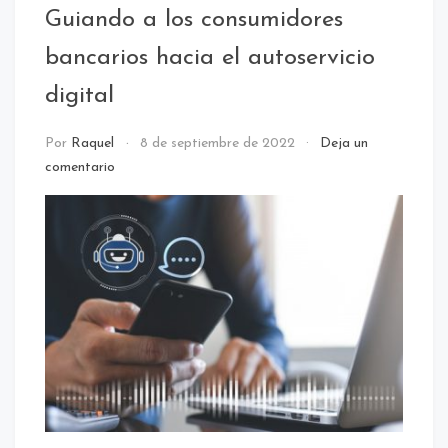
Guiando a los consumidores
cliente
/
bancarios hacia el autoservicio
Call
center
digital
NOTICIAS
Por
Raquel
8 de septiembre de 2022
Deja un
comentario