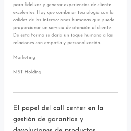
para fidelizar y generar experiencias de cliente
excelentes. Hay que combinar tecnología con la
calidez de las interacciones humanas que puede
proporcionar un servicio de atención al cliente.
De esta forma se daría un toque humano a las
relaciones con empatía y personalización.
Marketing
MST Holding
Etiquetado:
atención
al
El papel del call center en la
cliente
/
gestión de garantías y
Atencíón
Digital
devoluciones de productos