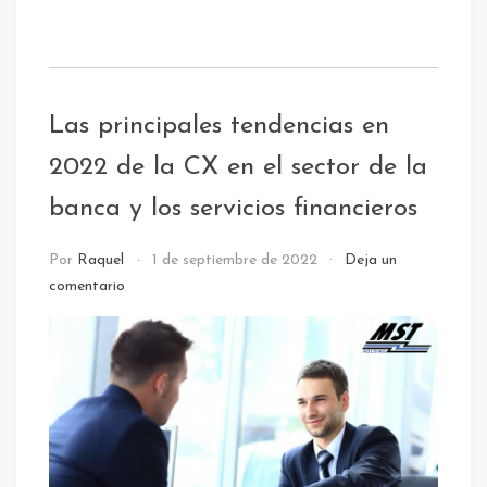
Etiquetado:
atención
al
Las principales tendencias en
cliente
/
2022 de la CX en el sector de la
Calidad
banca y los servicios financieros
NOTICIAS
Por
Raquel
1 de septiembre de 2022
Deja un
comentario