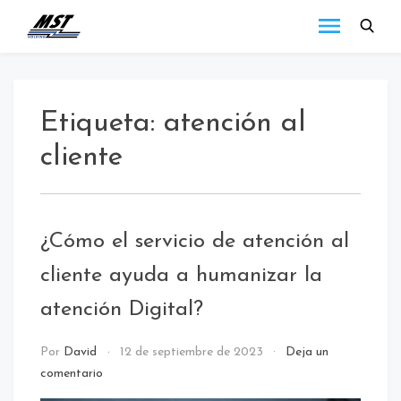
MST
Todo lo que debes
saber a cerca de las
Holding
novedades de MST
Blog
Holding.
Etiqueta:
atención al
cliente
¿Cómo el servicio de atención al
cliente ayuda a humanizar la
atención Digital?
NOTICIAS
Por
David
12 de septiembre de 2023
Deja un
/
comentario
Uncategorized