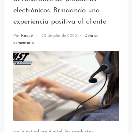
/
electrónicos: Brindando una
Calidad
/
experiencia positiva al cliente
Call
center
NOTICIAS
Por
Raquel
20 de julio de 2023
Deja un
/
comentario
customer
experience
/
Customer
Service
/
CX
/
Humanizar
En la actual era digital, los productos