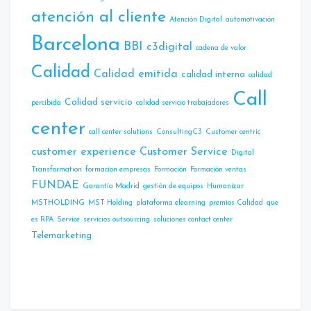
atención al cliente
Atencíón Digital
automotivación
Barcelona
BBI
c3digital
cadena de valor
Calidad
Calidad emitida
calidad interna
calidad
Call
Calidad servicio
percibida
calidad servicio trabajadores
center
call center solutions
ConsultingC3
Customer centric
customer experience
Customer Service
Digital
Transformation
formacion empresas
Formación
Formación ventas
FUNDAE
Garantía Madrid
gestión de equipos
Humanizar
MSTHOLDING
MST Holding
plataforma elearning
premios Calidad
que
es RPA
Service
servicios outsourcing
soluciones contact center
Telemarketing