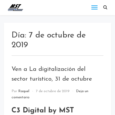
MST
Todo lo que debes
saber a cerca de las
Holding
novedades de MST
Blog
Holding.
Día:
7 de octubre de
2019
Ven a La digitalización del
sector turístico, 31 de octubre
NOTICIAS
Por
Raquel
7 de octubre de 2019
Deja un
comentario
C3 Digital by MST