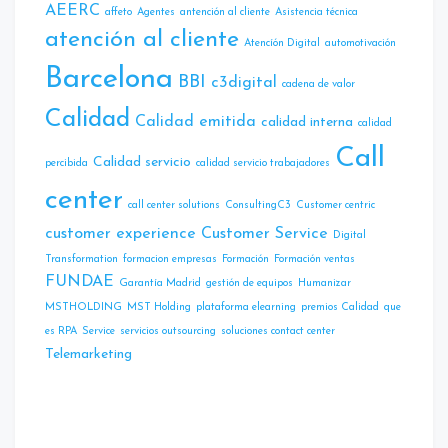
AEERC
affeto
Agentes
antención al cliente
Asistencia técnica
atención al cliente
Atencíón Digital
automotivación
Barcelona
BBI
c3digital
cadena de valor
Calidad
Calidad emitida
calidad interna
calidad
Call
Calidad servicio
percibida
calidad servicio trabajadores
center
call center solutions
ConsultingC3
Customer centric
customer experience
Customer Service
Digital
Transformation
formacion empresas
Formación
Formación ventas
FUNDAE
Garantía Madrid
gestión de equipos
Humanizar
MSTHOLDING
MST Holding
plataforma elearning
premios Calidad
que
es RPA
Service
servicios outsourcing
soluciones contact center
Telemarketing