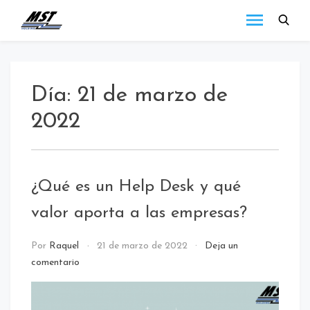
MST
Todo lo que debes
saber a cerca de las
Holding
novedades de MST
Blog
Holding.
Día:
21 de marzo de
2022
¿Qué es un Help Desk y qué
valor aporta a las empresas?
NOTICIAS
Por
Raquel
21 de marzo de 2022
Deja un
comentario