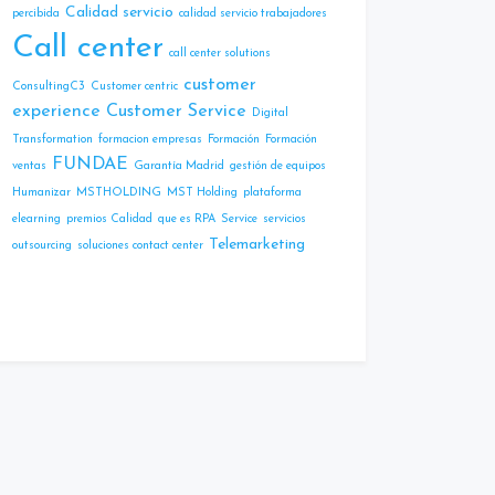
Calidad servicio
percibida
calidad servicio trabajadores
Call center
call center solutions
customer
ConsultingC3
Customer centric
experience
Customer Service
Digital
Transformation
formacion empresas
Formación
Formación
FUNDAE
ventas
Garantía Madrid
gestión de equipos
Humanizar
MSTHOLDING
MST Holding
plataforma
elearning
premios Calidad
que es RPA
Service
servicios
Telemarketing
outsourcing
soluciones contact center