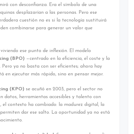
e miró con desconfianza. Era el símbolo de una
quinas desplazarían a las personas. Pero ese
rdadera cuestión no es si la tecnología sustituirá
den combinarse para generar un valor que
á viviendo ese punto de inflexión. El modelo
cing (BPO)
—centrado en la eficiencia, el coste y la
 Pero ya no basta con ser eficientes; ahora hay
tá en ejecutar más rápido, sino en pensar mejor.
cing (KPO)
se acuñó en 2003, pero el sector no
 datos, herramientas accesibles y talento con
 el contexto ha cambiado: la madurez digital, la
al permiten dar ese salto. La oportunidad ya no está
nocimiento.