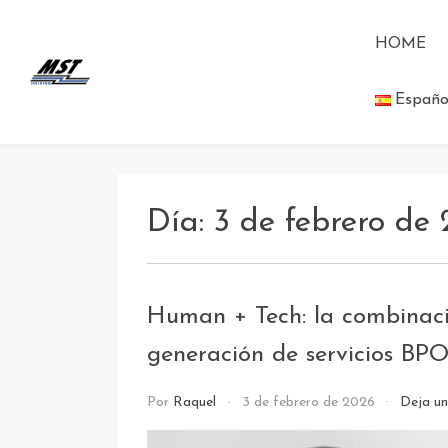
HOME
MST Holding
Todo lo que debes saber a cerca
Españo
de las novedades de MST
Blog
Holding.
Día:
3 de febrero de
Human + Tech: la combinaci
generación de servicios BP
call
Por
Raquel
3 de febrero de 2026
Deja un
center
/