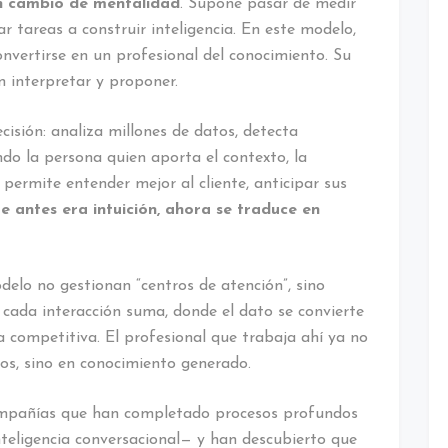
un cambio de mentalidad
. Supone pasar de medir
r tareas a construir inteligencia. En este modelo,
nvertirse en un profesional del conocimiento. Su
n interpretar y proponer.
isión: analiza millones de datos, detecta
ndo la persona quien aporta el contexto, la
n permite entender mejor al cliente, anticipar sus
e antes era intuición, ahora se traduce en
elo no gestionan “centros de atención”, sino
 cada interacción suma, donde el dato se convierte
a competitiva. El profesional que trabaja ahí ya no
s, sino en conocimiento generado.
ompañías que han completado procesos profundos
nteligencia conversacional— y han descubierto que