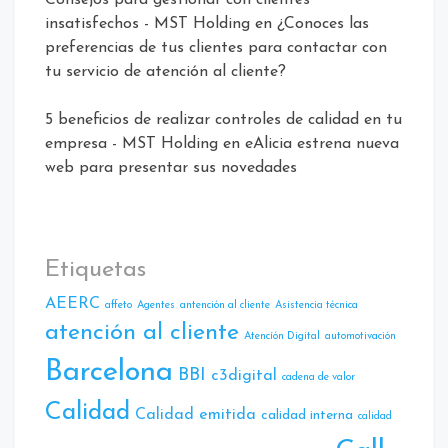
Consejos para gestionar con clientes
insatisfechos - MST Holding
en
¿Conoces las
preferencias de tus clientes para contactar con
tu servicio de atención al cliente?
5 beneficios de realizar controles de calidad en tu
empresa - MST Holding
en
eAlicia estrena nueva
web para presentar sus novedades
Etiquetas
AEERC
affeto
Agentes
antención al cliente
Asistencia técnica
atención al cliente
Atencíón Digital
automotivación
Barcelona
BBI
c3digital
cadena de valor
Calidad
Calidad emitida
calidad interna
calidad