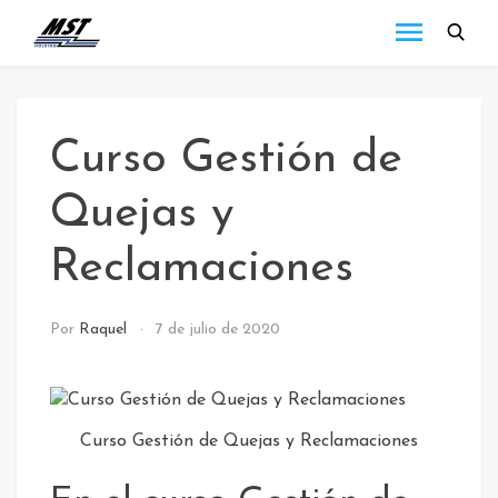
MST
Todo lo que debes
saber a cerca de las
Holding
novedades de MST
Blog
Holding.
Curso Gestión de
Quejas y
Reclamaciones
NOTICIAS
Por
Raquel
7 de julio de 2020
Curso Gestión de Quejas y Reclamaciones