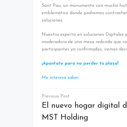
Sant Pau, un monumento con mucha histor
emblemático donde podremos contrastar la
soluciones.
Nuestra experta en soluciones Digitales 
moderadora de una mesa redonda que cont
participantes ya confirmados, iremos des
¡Apúntate para no perder tú plaza!
Me interesa saber…
Etiquetado:
Barcelona
El nuevo hogar digital 
/
Call
MST Holding
center