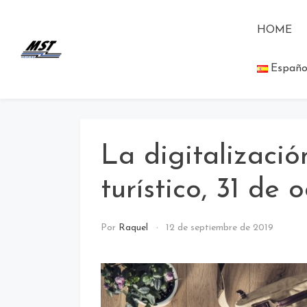
HOME
MST Holding
Todo lo que debes saber a cerca
Españo
de las novedades de MST
Blog
Holding.
La digitalizació
turístico, 31 de 
NO
Por
Raquel
12 de septiembre de 2019