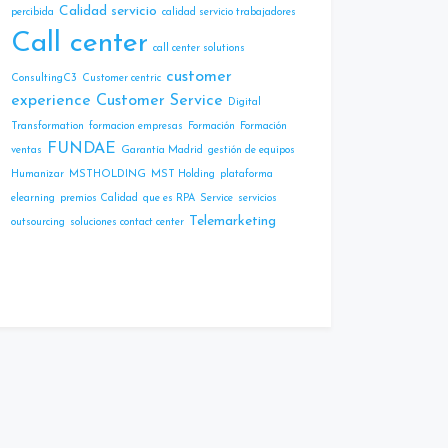
Calidad servicio
percibida
calidad servicio trabajadores
Call center
call center solutions
customer
ConsultingC3
Customer centric
experience
Customer Service
Digital
Transformation
formacion empresas
Formación
Formación
FUNDAE
ventas
Garantía Madrid
gestión de equipos
Humanizar
MSTHOLDING
MST Holding
plataforma
elearning
premios Calidad
que es RPA
Service
servicios
Telemarketing
outsourcing
soluciones contact center