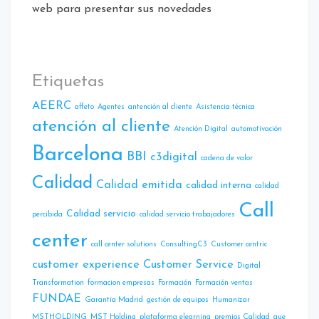
web para presentar sus novedades
Etiquetas
AEERC
affeto
Agentes
antención al cliente
Asistencia técnica
atención al cliente
Atencíón Digital
automotivación
Barcelona
BBI
c3digital
cadena de valor
Calidad
Calidad emitida
calidad interna
calidad
Call
Calidad servicio
percibida
calidad servicio trabajadores
center
call center solutions
ConsultingC3
Customer centric
customer experience
Customer Service
Digital
Transformation
formacion empresas
Formación
Formación ventas
FUNDAE
Garantía Madrid
gestión de equipos
Humanizar
MSTHOLDING
MST Holding
plataforma elearning
premios Calidad
que