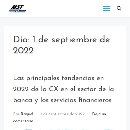
MST
Todo lo que debes
saber a cerca de las
Holding
novedades de MST
Blog
Holding.
Día:
1 de septiembre de
2022
Las principales tendencias en
2022 de la CX en el sector de la
banca y los servicios financieros
NOTICIAS
Por
Raquel
1 de septiembre de 2022
Deja un
comentario