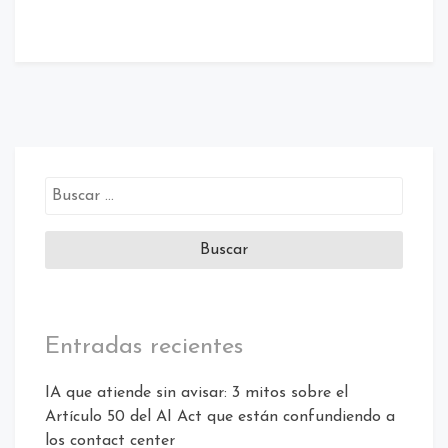
Etiquetado:
atención
al
cliente
/
Calidad
/
Call
center
Entradas recientes
IA que atiende sin avisar: 3 mitos sobre el
Artículo 50 del AI Act que están confundiendo a
los contact center