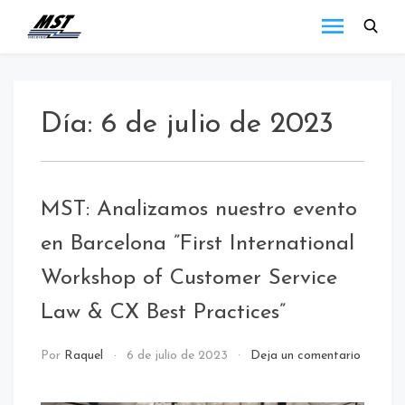
MST
Todo lo que debes
saber a cerca de las
Holding
novedades de MST
Blog
Holding.
Día:
6 de julio de 2023
MST: Analizamos nuestro evento
en Barcelona ”First International
Workshop of Customer Service
Law & CX Best Practices”
Uncategorized
Por
Raquel
6 de julio de 2023
Deja un comentario