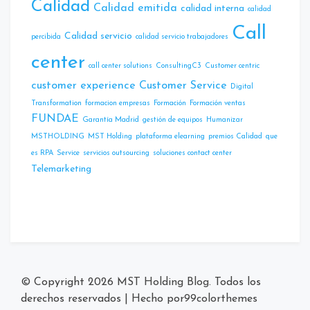
Calidad
Calidad emitida
calidad interna
calidad
Call
Calidad servicio
percibida
calidad servicio trabajadores
center
call center solutions
ConsultingC3
Customer centric
customer experience
Customer Service
Digital
Transformation
formacion empresas
Formación
Formación ventas
FUNDAE
Garantía Madrid
gestión de equipos
Humanizar
MSTHOLDING
MST Holding
plataforma elearning
premios Calidad
que
es RPA
Service
servicios outsourcing
soluciones contact center
Telemarketing
© Copyright 2026
MST Holding Blog
. Todos los
derechos reservados
|
Hecho por
99colorthemes