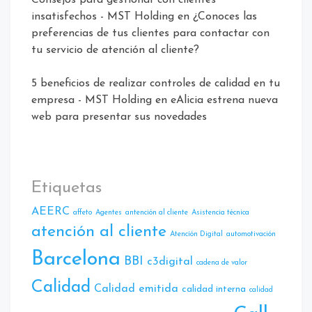
Consejos para gestionar con clientes
insatisfechos - MST Holding
en
¿Conoces las
preferencias de tus clientes para contactar con
tu servicio de atención al cliente?
5 beneficios de realizar controles de calidad en tu
empresa - MST Holding
en
eAlicia estrena nueva
web para presentar sus novedades
Etiquetas
AEERC
affeto
Agentes
antención al cliente
Asistencia técnica
atención al cliente
Atencíón Digital
automotivación
Barcelona
BBI
c3digital
cadena de valor
Calidad
Calidad emitida
calidad interna
calidad