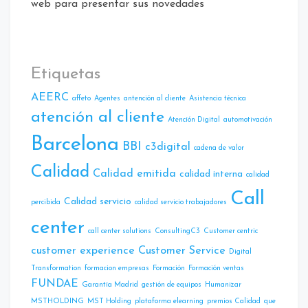
web para presentar sus novedades
Etiquetas
AEERC
affeto
Agentes
antención al cliente
Asistencia técnica
atención al cliente
Atencíón Digital
automotivación
Barcelona
BBI
c3digital
cadena de valor
Calidad
Calidad emitida
calidad interna
calidad
Call
Calidad servicio
percibida
calidad servicio trabajadores
center
call center solutions
ConsultingC3
Customer centric
customer experience
Customer Service
Digital
Transformation
formacion empresas
Formación
Formación ventas
FUNDAE
Garantía Madrid
gestión de equipos
Humanizar
MSTHOLDING
MST Holding
plataforma elearning
premios Calidad
que