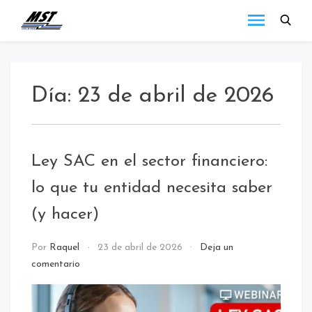
MST
Todo lo que debes
saber a cerca de las
Holding
novedades de MST
Blog
Holding.
Día:
23 de abril de 2026
Ley SAC en el sector financiero:
lo que tu entidad necesita saber
(y hacer)
Uncategorized
Por
Raquel
23 de abril de 2026
Deja un
comentario