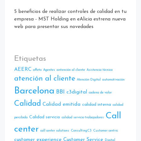
5 beneficios de realizar controles de calidad en tu
empresa - MST Holding
en
eAlicia estrena nueva
web para presentar sus novedades
Etiquetas
AEERC
affeto
Agentes
antención al cliente
Asistencia técnica
atención al cliente
Atencíón Digital
automotivación
Barcelona
BBI
c3digital
cadena de valor
Calidad
Calidad emitida
calidad interna
calidad
Call
Calidad servicio
percibida
calidad servicio trabajadores
center
call center solutions
ConsultingC3
Customer centric
customer experience
Customer Service
Digital