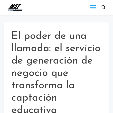
MST
Todo lo que debes
saber a cerca de las
Holding
novedades de MST
Blog
Holding.
El poder de una
llamada: el servicio
de generación de
negocio que
transforma la
captación
educativa