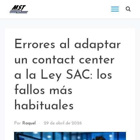
MST
Todo lo que debes
saber a cerca de las
Holding
novedades de MST
Blog
Holding.
Errores al adaptar
un contact center
a la Ley SAC: los
fallos más
habituales
call
Por
Raquel
29 de abril de 2026
center
/