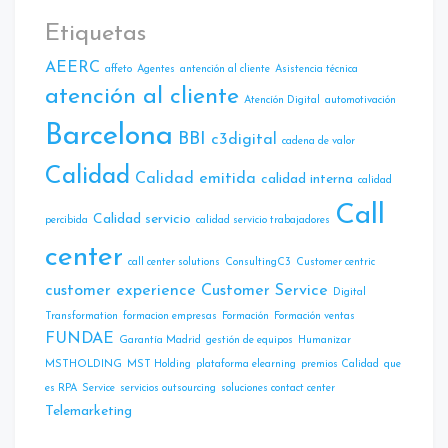
Etiquetas
AEERC
affeto
Agentes
antención al cliente
Asistencia técnica
atención al cliente
Atencíón Digital
automotivación
Barcelona
BBI
c3digital
cadena de valor
Calidad
Calidad emitida
calidad interna
calidad
Call
Calidad servicio
percibida
calidad servicio trabajadores
center
call center solutions
ConsultingC3
Customer centric
customer experience
Customer Service
Digital
Transformation
formacion empresas
Formación
Formación ventas
FUNDAE
Garantía Madrid
gestión de equipos
Humanizar
MSTHOLDING
MST Holding
plataforma elearning
premios Calidad
que
es RPA
Service
servicios outsourcing
soluciones contact center
Telemarketing