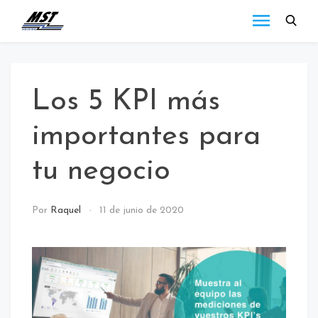
MST
Todo lo que debes
saber a cerca de las
Holding
novedades de MST
Blog
Holding.
Los 5 KPI más
importantes para
tu negocio
NOTICIAS
Por
Raquel
11 de junio de 2020