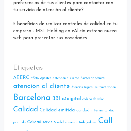
preferencias de tus clientes para contactar con
tu servicio de atención al cliente?
5 beneficios de realizar controles de calidad en tu
empresa - MST Holding
en
eAlicia estrena nueva
web para presentar sus novedades
Etiquetas
AEERC
affeto
Agentes
antención al cliente
Asistencia técnica
atención al cliente
Atencíón Digital
automotivación
Barcelona
BBI
c3digital
cadena de valor
Calidad
Calidad emitida
calidad interna
calidad
Call
Calidad servicio
percibida
calidad servicio trabajadores