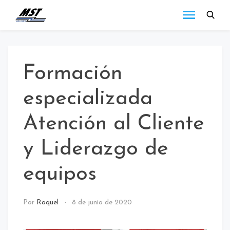
MST
Todo lo que debes
saber a cerca de las
Holding
novedades de MST
Blog
Holding.
Formación
especializada
Atención al Cliente
y Liderazgo de
equipos
NOTICIAS
Por
Raquel
8 de junio de 2020