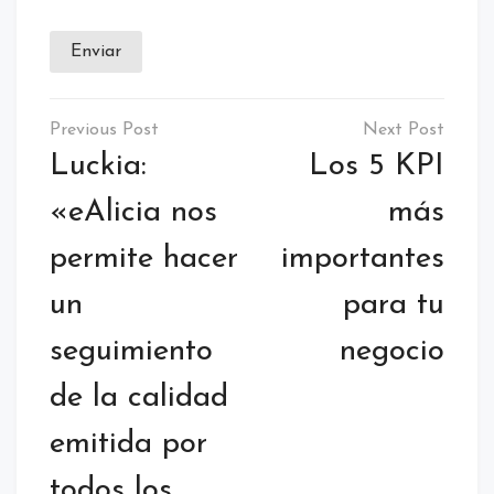
Enviar
Etiquetado:
gestión
Luckia:
Los 5 KPI
de
equipos
«eAlicia nos
más
permite hacer
importantes
un
para tu
seguimiento
negocio
de la calidad
emitida por
todos los